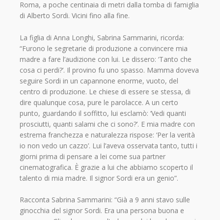
Roma, a poche centinaia di metri dalla tomba di famiglia
di Alberto Sordi. Vicini fino alla fine.
La figlia di Anna Longhi, Sabrina Sammarini, ricorda:
“Furono le segretarie di produzione a convincere mia
madre a fare l’audizione con lui. Le dissero: ‘Tanto che
cosa ci perdi?’. Il provino fu uno spasso. Mamma doveva
seguire Sordi in un capannone enorme, vuoto, del
centro di produzione. Le chiese di essere se stessa, di
dire qualunque cosa, pure le parolacce. A un certo
punto, guardando il soffitto, lui esclamò: ‘Vedi quanti
prosciutti, quanti salami che ci sono?’. E mia madre con
estrema franchezza e naturalezza rispose: ‘Per la verità
io non vedo un cazzo’. Lui l’aveva osservata tanto, tutti i
giorni prima di pensare a lei come sua partner
cinematografica. È grazie a lui che abbiamo scoperto il
talento di mia madre. Il signor Sordi era un genio”.
Racconta Sabrina Sammarini: “Già a 9 anni stavo sulle
ginocchia del signor Sordi. Era una persona buona e