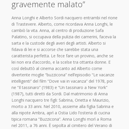
gravemente malato”
Anna Longhi e Alberto Sordi nacquero entrambi nel rione
di Trastevere. Alberto, come ricordava Anna Longhi, le
cambiò la vita. Anna, al centro di produzione Safa
Palatino, si occupava della pulizia dei camerini, faceva la
sarta e la custode degli averi degli artisti. Alberto si
fidava di lei e si accorse che sarebbe stata una
caratterista perfetta. Le fece fare un provino, anche se
lei non era d’accordo, e la scelse tra ottanta donne. E
così debuttò al cinema accanto ad Alberto come
divertente moglie “buzzicona” nell’episodio “Le vacanze
intelligenti” del film “Dove vai in vacanza” del 1978, poi
ne “Il tassinaro” (1983) e “Un tassinaro a New York”
(1987), tutti diretti da Sordi. Dal matrimonio di Anna
Longhi nacquero tre figli: Sabrina, Orietta e Maurizio,
morto a 33 anni. Nel 2010, assieme alla figlia Sabrina e
alla nipote Ambra, aprì a Ostia Lido l’osteria di cucina
tipica romana “Buzzicona”. Anna Longhi morì a Roma
nel 2011, a 76 anni. È sepolta al cimitero del Verano di