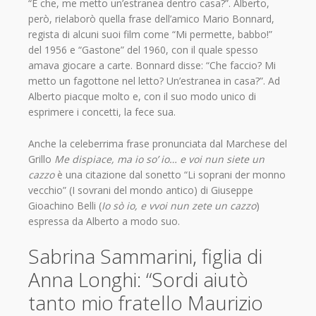
“E che, me metto un’estranea dentro casa?”. Alberto,
però, rielaborò quella frase dell’amico Mario Bonnard,
regista di alcuni suoi film come “Mi permette, babbo!”
del 1956 e “Gastone” del 1960, con il quale spesso
amava giocare a carte. Bonnard disse: “Che faccio? Mi
metto un fagottone nel letto? Un’estranea in casa?”. Ad
Alberto piacque molto e, con il suo modo unico di
esprimere i concetti, la fece sua.
Anche la celeberrima frase pronunciata dal Marchese del
Grillo
Me dispiace, ma io so’ io… e voi nun siete un
cazzo
è una citazione dal sonetto “Li soprani der monno
vecchio” (I sovrani del mondo antico) di Giuseppe
Gioachino Belli (
Io sò io, e vvoi nun zete un cazzo
)
espressa da Alberto a modo suo.
Sabrina Sammarini, figlia di
Anna Longhi: “Sordi aiutò
tanto mio fratello Maurizio