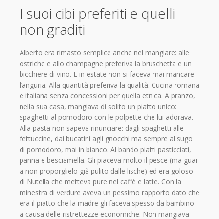
I suoi cibi preferiti e quelli
non graditi
Alberto era rimasto semplice anche nel mangiare: alle
ostriche e allo champagne preferiva la bruschetta e un
bicchiere di vino. E in estate non si faceva mai mancare
l’anguria. Alla quantità preferiva la qualità. Cucina romana
e italiana senza concessioni per quella etnica. A pranzo,
nella sua casa, mangiava di solito un piatto unico:
spaghetti al pomodoro con le polpette che lui adorava.
Alla pasta non sapeva rinunciare: dagli spaghetti alle
fettuccine, dai bucatini agli gnocchi ma sempre al sugo
di pomodoro, mai in bianco. Al bando piatti pasticciati,
panna e besciamella. Gli piaceva molto il pesce (ma guai
a non proporglielo già pulito dalle lische) ed era goloso
di Nutella che metteva pure nel caffè e latte. Con la
minestra di verdure aveva un pessimo rapporto dato che
era il piatto che la madre gli faceva spesso da bambino
a causa delle ristrettezze economiche. Non mangiava