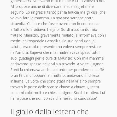
generosa. Gli volevamo molto bene e lui lo voleva a noi.
Mi propose anche di diventare la sua segretaria e
seguirlo. Lo ringraziai tanto per la fiducia ma gli dissi che
volevo fare la mamma. La mia vita sarebbe stata
stravolta. Chi dice che fosse avaro non lo conosceva
affatto o lo invidiava. Il signor Sordi aiutò tanto mio
fratello Maurizio, gravemente malato, si informava con i
medici dell’ospedale Gemelli sulle sue condizioni di
salute, era molto presente ma voleva sempre restare
nell’ombra. Sapeva che mia madre aveva speso tutti i
suoi guadagni per le cure di Maurizio. Con mia mamma
andavamo spesso nella villa a trovarlo. A volte il signor
Sordi la chiamava anche soltanto per prendere un caffè
o un tè da lui oppure, al mattino, andavano in chiesa
insieme. Le volte che sono stata nella villa ho sempre
trovato le porte delle stanze chiuse a chiave. Questa
cosa mi colpì molto e chiesi al signor Sordi il motivo. Lui
mi rispose che non voleva che nessuno curiosasse”.
Il giallo della lettera che