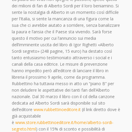
dei milioni di fan di Alberto Sordi per il loro beniamino. Si
sente la nostalgia di Alberto in un momento così difficile
per l’Italia, si sente la mancanza di una figura come la
sua che ci avrebbe aiutato a sorridere, senza banalizzare
la paura e l’ansia che il Paese sta vivendo. Sarà forse
questo il motivo per cui l’annuncio sui media
dell’imminente uscita del libro di Igor Righetti «Alberto
Sordi segreto» (248 pagine, 15 euro) ha destato così
tanto entusiasmo testimoniato attraverso i social e i
canali della casa editrice. Le misure di prevenzione
hanno impedito però all’editore di lanciare il libro in
libreria il prossimo 9 aprile, come da programma.
Rubbettino ha tuttavia messo in atto un “piano B” per
non deludere le aspettative dei tanti fan dell’Alberto
nazionale. Dal 30 marzo il libro con il cd della canzone
dedicata ad Alberto Sordi sarà disponibile sul sito
dell’editore
www.rubbettinoeditore.it
(il link diretto dove è
già acquistabile
è
www.store.rubbettinoeditore.it/home/alberto-sordi-
segreto.html
) con il 15% di sconto e possibilità di