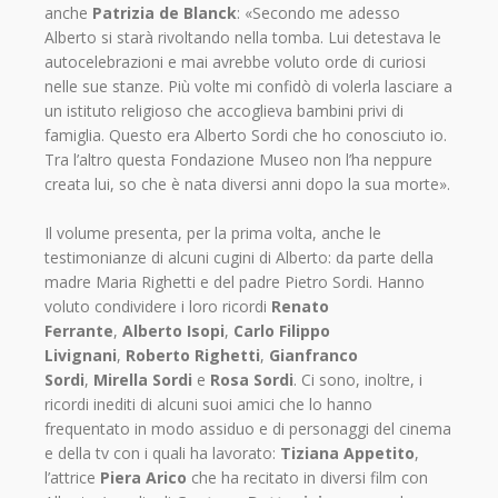
anche
Patrizia de Blanck
: «Secondo me adesso
Alberto si starà rivoltando nella tomba. Lui detestava le
autocelebrazioni e mai avrebbe voluto orde di curiosi
nelle sue stanze. Più volte mi confidò di volerla lasciare a
un istituto religioso che accoglieva bambini privi di
famiglia. Questo era Alberto Sordi che ho conosciuto io.
Tra l’altro questa Fondazione Museo non l’ha neppure
creata lui, so che è nata diversi anni dopo la sua morte».
Il volume presenta, per la prima volta, anche le
testimonianze di alcuni cugini di Alberto: da parte della
madre Maria Righetti e del padre Pietro Sordi. Hanno
voluto condividere i loro ricordi
Renato
Ferrante
,
Alberto Isopi
,
Carlo Filippo
Livignani
,
Roberto Righetti
,
Gianfranco
Sordi
,
Mirella Sordi
e
Rosa Sordi
. Ci sono, inoltre, i
ricordi inediti di alcuni suoi amici che lo hanno
frequentato in modo assiduo e di personaggi del cinema
e della tv con i quali ha lavorato:
Tiziana Appetito
,
l’attrice
Piera Arico
che ha recitato in diversi film con