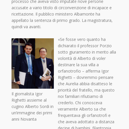
processo che aveva visto imputate nove persone
accusate a vario titolo di circonvenzione di incapace e
ricettazione. Il pubblico ministero Albamonte ha
appellato la sentenza di primo grado. La magistratura,
quindi va avanti.
«Se fosse vero quanto ha
dichiarato il professor Porzio
sotto giuramento in merito alla
volontà di Alberto di voler
destinare la sua villa a
orfanotrofio – afferma Igor
Righetti – dovremmo pensare
che Aurelia abbia disatteso le
priorità del fratello, ma questo
Il giornalista Igor
noi familiari rifiutiamo di
Righetti assieme al
crederlo. Chi conosceva
cugino Alberto Sordi in
veramente Alberto sa che
un’immagine dei primi
frequentava gli orfanotrofi e
anni Novanta
che aveva adottato a distanza
decine di bambini, filantropia