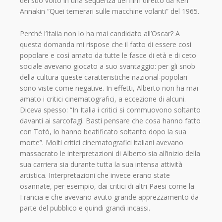
del suo volto in una sequenza del film diretto da Ken
Annakin “Quei temerari sulle macchine volanti” del 1965.
Perché l’Italia non lo ha mai candidato all’Oscar? A
questa domanda mi rispose che il fatto di essere così
popolare e così amato da tutte le fasce di età e di ceto
sociale avevano giocato a suo svantaggio: per gli snob
della cultura queste caratteristiche nazional-popolari
sono viste come negative. In effetti, Alberto non ha mai
amato i critici cinematografici, a eccezione di alcuni.
Diceva spesso: “In Italia i critici si commuovono soltanto
davanti ai sarcofagi. Basti pensare che cosa hanno fatto
con Totò, lo hanno beatificato soltanto dopo la sua
morte”. Molti critici cinematografici italiani avevano
massacrato le interpretazioni di Alberto sia all’inizio della
sua carriera sia durante tutta la sua intensa attività
artistica. Interpretazioni che invece erano state
osannate, per esempio, dai critici di altri Paesi come la
Francia e che avevano avuto grande apprezzamento da
parte del pubblico e quindi grandi incassi.