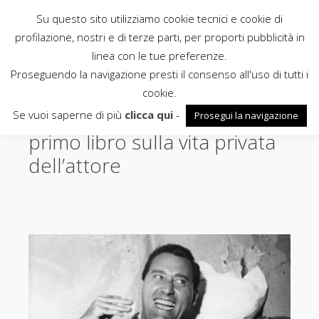
Su questo sito utilizziamo cookie tecnici e cookie di
Rubbettino
profilazione, nostri e di terze parti, per proporti pubblicità in
linea con le tue preferenze.
News
Proseguendo la navigazione presti il consenso all'uso di tutti i
cookie.
Alberto Sordi segreto. Il
Se vuoi saperne di più
clicca qui
-
Prosegui la navigazione
primo libro sulla vita privata
dell’attore