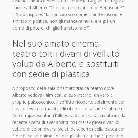
italiano” ideata e diretta da Donatella Baglivo. La regista
chiese ad Alberto: “Che cosa mi puoi dire di Berlusconi?”.
E Sordi rispose: “Io non capisco come mai Berlusconi è
entrato in politica, non gli mancava nulla, era già un
uomo di potere, chi gliel’ha fatto fare?”.
Nel suo amato cinema-
teatro tolti i divani di velluto
voluti da Alberto e sostituiti
con sedie di plastica
A proposito della sala cinematografica-teatro dove
Alberto vedeva i film con, al suo interno, un vero e
proprio palcoscenico, il soffitto ricoperto totalmente con
bassorilievi a forma di pellicola e ai lati alcune sculture di
Ceroli rappresentanti l’allegoria delle arti, lascia attoniti la
recente scelta di aver sostituito i meravigliosi divani di
velluto di colori diversi (voluti da Alberto) della platea con
file e file di anonime sedie in plastica blu che si possono