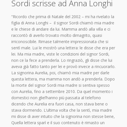
Sordi scrisse ad Anna Longhi
“Ricordo che prima di Natale del 2002 – mi ha rivelato la
figlia di Anna Longhi – il signor Sordi chiamò mia madre
e le chiese di andare da lui. Mamma andò alla villa e ci
raccontò di averlo trovato molto dimagrito, quasi
irriconoscibile. Rimase talmente impressionata che si
sentì male. Lui le mostrò una lettera: le disse che era per
lei. Ma mia madre, viste le condizioni del signor Sordi,
non ce la fece a prenderla. Lo ringraziò, gli disse che lui
aveva già fatto tanto per lei e provò invece a rincuorarlo.
La signorina Aurelia, poi, chiamò mia madre per darle
questa lettera, ma mamma non andò a prenderla. Dopo
la morte del signor Sordi mia madre si sentiva spesso
con Aurelia, fino a settembre 2010. Da quel momento i
domestici non gliel’hanno più passata al telefono
dicendo che Aurelia era fuori casa, non stava bene o
stava dormendo. L’ultima volta che la sentì, mia madre
mi disse di aver intuito che la signorina non stesse bene,
Quella lettera sparì e il suo contenuto è rimasto un