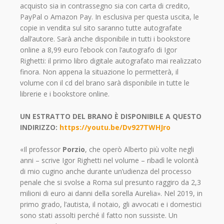
acquisto sia in contrassegno sia con carta di credito,
PayPal o Amazon Pay. In esclusiva per questa uscita, le
copie in vendita sul sito saranno tutte autografate
dall’autore. Sarà anche disponibile in tutti i bookstore
online a 8,99 euro l’ebook con l’autografo di Igor
Righetti: il primo libro digitale autografato mai realizzato
finora. Non appena la situazione lo permetterà, il
volume con il cd del brano sarà disponibile in tutte le
librerie e i bookstore online.
UN ESTRATTO DEL BRANO È DISPONIBILE A QUESTO
INDIRIZZO:
https://youtu.be/Dv927TWHJro
«Il professor
Porzio
, che operò Alberto più volte negli
anni – scrive Igor Righetti nel volume – ribadì le volontà
di mio cugino anche durante un’udienza del processo
penale che si svolse a Roma sul presunto raggiro da 2,3
milioni di euro ai danni della sorella Aurelia». Nel 2019, in
primo grado, l’autista, il notaio, gli avvocati e i domestici
sono stati assolti perché il fatto non sussiste. Un