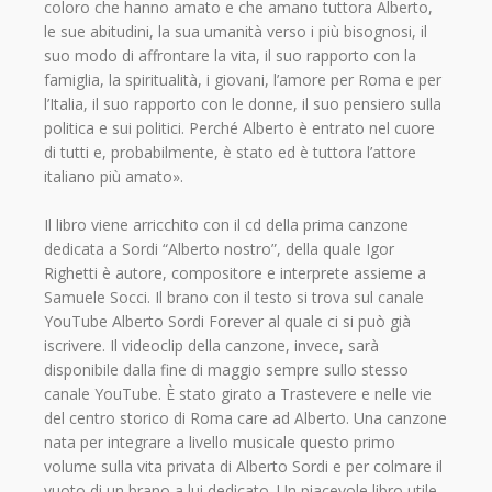
coloro che hanno amato e che amano tuttora Alberto,
le sue abitudini, la sua umanità verso i più bisognosi, il
suo modo di affrontare la vita, il suo rapporto con la
famiglia, la spiritualità, i giovani, l’amore per Roma e per
l’Italia, il suo rapporto con le donne, il suo pensiero sulla
politica e sui politici. Perché Alberto è entrato nel cuore
di tutti e, probabilmente, è stato ed è tuttora l’attore
italiano più amato».
Il libro viene arricchito con il cd della prima canzone
dedicata a Sordi “Alberto nostro”, della quale Igor
Righetti è autore, compositore e interprete assieme a
Samuele Socci. Il brano con il testo si trova sul canale
YouTube Alberto Sordi Forever al quale ci si può già
iscrivere. Il videoclip della canzone, invece, sarà
disponibile dalla fine di maggio sempre sullo stesso
canale YouTube. È stato girato a Trastevere e nelle vie
del centro storico di Roma care ad Alberto. Una canzone
nata per integrare a livello musicale questo primo
volume sulla vita privata di Alberto Sordi e per colmare il
vuoto di un brano a lui dedicato. Un piacevole libro utile