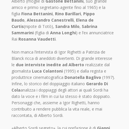
Alberto (moglie di
Gastone Bettanini
, suo grande
amico e primo segretario-agente fino al 1965) e la
figlia
Fiona Bettanini
,
Rino Barillari
,
Pippo
Baudo
,
Alessandro Canestrelli
,
Elena de
Curtis
(nipote di Totò),
Sandra Milo
,
Sabrina
Sammarini
(figlia di
Anna Longhi
) e l’ex annunciatrice
Rai
Rosanna Vaudetti
.
Non manca l’intervista di Igor Righetti a Patrizia de
Blanck ricca di aneddoti divertenti. Di grande interesse
le
due interviste inedite ad Alberto
realizzate dal
giornalista
Luca Colantoni
(1995) e dalla regista e
produttrice cinematografica
Donatella Baglivo
(1997).
Infine, lo storico del doppiaggio italiano
Gerardo Di
Cola
analizza i doppiaggi degli attori ai quali Sordi ha
dato la voce e i film in cui lui stesso è stato doppiato.
Personaggi che, assieme a Igor Righetti, hanno
contribuito a rendere pubblica la vita reale, e mai
raccontata, di Alberto Sordi.
«Alberto Sordi segreto», la cui prefazione è di
Gianni