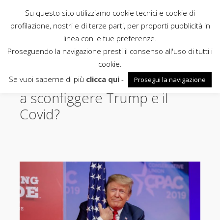
Su questo sito utilizziamo cookie tecnici e cookie di
Rubbettino
profilazione, nostri e di terze parti, per proporti pubblicità in
linea con le tue preferenze.
News
Proseguendo la navigazione presti il consenso all'uso di tutti i
cookie.
Basterà il «Genio americano»
Se vuoi saperne di più
clicca qui
-
Prosegui la navigazione
a sconfiggere Trump e il
Covid?