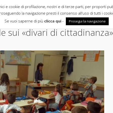
ci e cookie di profilazione, nostri e di terze parti, per proporti pu
roseguendo la navigazione presti il consenso all'uso di tutti i cooki
Se vuoi saperne di più
clicca qui
-
Prosegui la navigazione
e sui «divari di cittadinanza