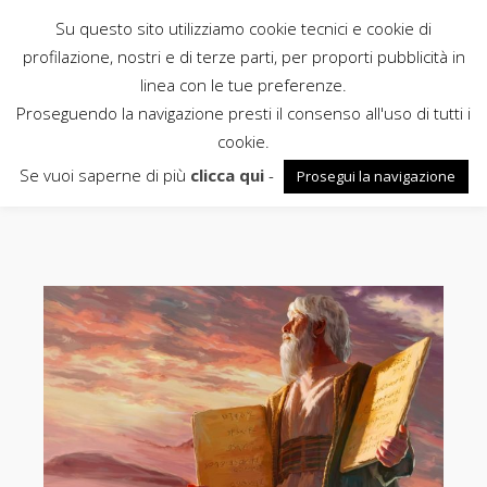
Su questo sito utilizziamo cookie tecnici e cookie di
Rubbettino
profilazione, nostri e di terze parti, per proporti pubblicità in
linea con le tue preferenze.
News
Proseguendo la navigazione presti il consenso all'uso di tutti i
cookie.
Cottarelli
Se vuoi saperne di più
clicca qui
-
Prosegui la navigazione