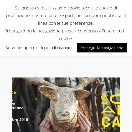
Su questo sito utilizziamo cookie tecnici e cookie di
Rubbettino
profilazione, nostri e di terze parti, per proporti pubblicità in
linea con le tue preferenze.
News
Proseguendo la navigazione presti il consenso all'uso di tutti i
cookie.
grand tour
Se vuoi saperne di più
clicca qui
-
Prosegui la navigazione