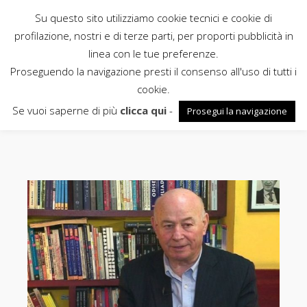
Su questo sito utilizziamo cookie tecnici e cookie di
Rubbettino
profilazione, nostri e di terze parti, per proporti pubblicità in
linea con le tue preferenze.
News
Proseguendo la navigazione presti il consenso all'uso di tutti i
cookie.
mantova
Se vuoi saperne di più
clicca qui
-
Prosegui la navigazione