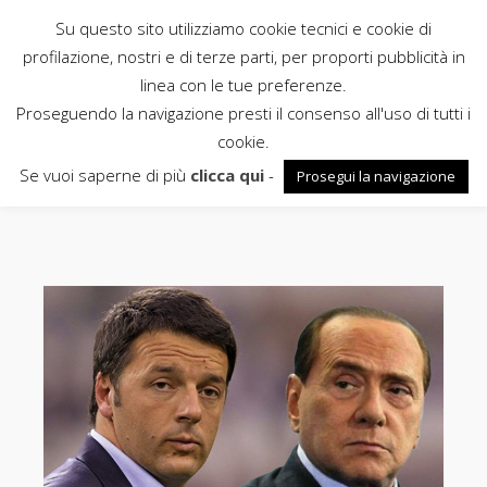
Su questo sito utilizziamo cookie tecnici e cookie di
Rubbettino
profilazione, nostri e di terze parti, per proporti pubblicità in
linea con le tue preferenze.
News
Proseguendo la navigazione presti il consenso all'uso di tutti i
cookie.
patto del nazareno
Se vuoi saperne di più
clicca qui
-
Prosegui la navigazione