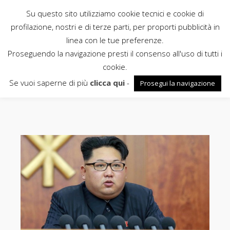
Su questo sito utilizziamo cookie tecnici e cookie di
Rubbettino
profilazione, nostri e di terze parti, per proporti pubblicità in
linea con le tue preferenze.
News
Proseguendo la navigazione presti il consenso all'uso di tutti i
cookie.
pyongyang
Se vuoi saperne di più
clicca qui
-
Prosegui la navigazione