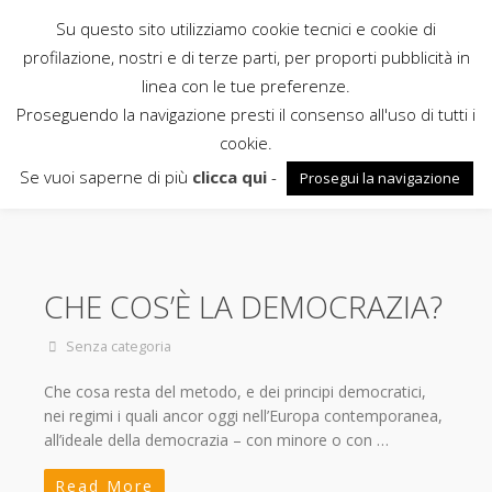
Su questo sito utilizziamo cookie tecnici e cookie di
Rubbettino
profilazione, nostri e di terze parti, per proporti pubblicità in
linea con le tue preferenze.
News
Proseguendo la navigazione presti il consenso all'uso di tutti i
cookie.
Senza categoria
Se vuoi saperne di più
clicca qui
-
Prosegui la navigazione
CHE COS’È LA DEMOCRAZIA?
Senza categoria
Che cosa resta del metodo, e dei principi democratici,
nei regimi i quali ancor oggi nell’Europa contemporanea,
all’ideale della democrazia – con minore o con …
Read More