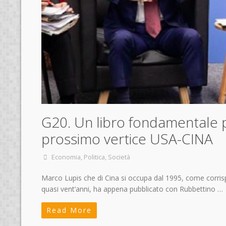
G20. Un libro fondamentale pe
prossimo vertice USA-CINA
Economia
,
Politica
,
Società
Marco Lupis che di Cina si occupa dal 1995, come corrispo
quasi vent’anni, ha appena pubblicato con Rubbettino …
Read More