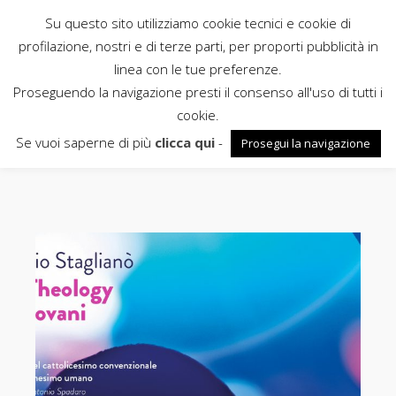
Su questo sito utilizziamo cookie tecnici e cookie di
Rubbettino
profilazione, nostri e di terze parti, per proporti pubblicità in
linea con le tue preferenze.
News
Proseguendo la navigazione presti il consenso all'uso di tutti i
cookie.
credo negli esseri umani
Se vuoi saperne di più
clicca qui
-
Prosegui la navigazione