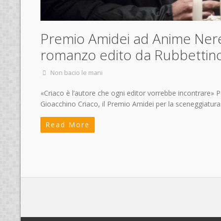
Premio Amidei ad Anime Nere. 
romanzo edito da Rubbettin
Non bacio le mani
«Criaco è l’autore che ogni editor vorrebbe incontrare» Per
Gioacchino Criaco, il Premio Amidei per la sceneggiatur
Read More