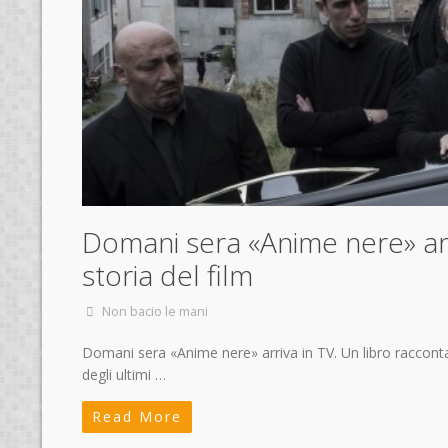
Domani sera «Anime nere» arri
storia del film
Non bacio le mani
Domani sera «Anime nere» arriva in TV. Un libro racconta l
degli ultimi …
Read More