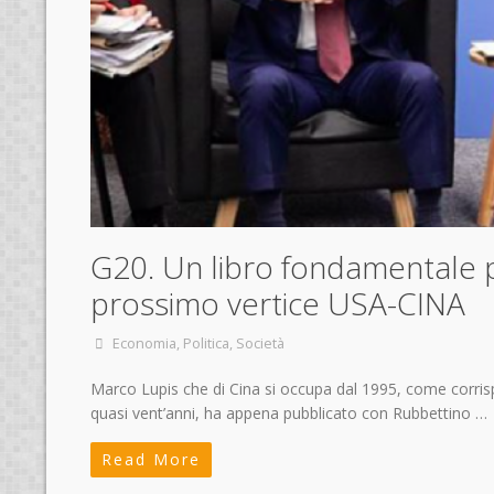
G20. Un libro fondamentale pe
prossimo vertice USA-CINA
Economia
,
Politica
,
Società
Marco Lupis che di Cina si occupa dal 1995, come corrispo
quasi vent’anni, ha appena pubblicato con Rubbettino …
Read More