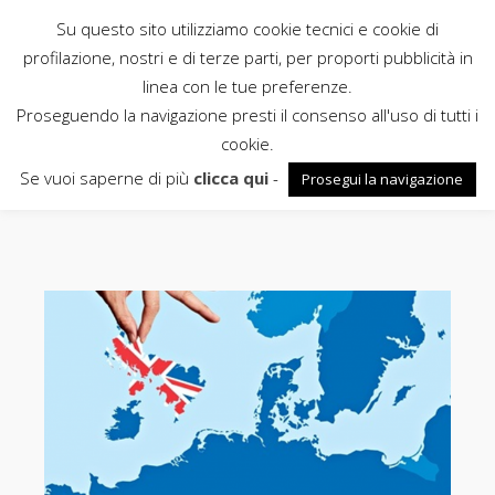
Su questo sito utilizziamo cookie tecnici e cookie di
Rubbettino
profilazione, nostri e di terze parti, per proporti pubblicità in
linea con le tue preferenze.
News
Proseguendo la navigazione presti il consenso all'uso di tutti i
cookie.
gran bretagna
Se vuoi saperne di più
clicca qui
-
Prosegui la navigazione