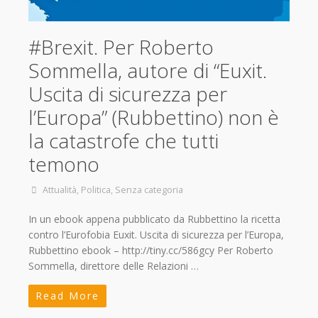
#Brexit. Per Roberto
Sommella, autore di “Euxit.
Uscita di sicurezza per
l’Europa” (Rubbettino) non è
la catastrofe che tutti
temono
Attualità
,
Politica
,
Senza categoria
In un ebook appena pubblicato da Rubbettino la ricetta
contro l’Eurofobia Euxit. Uscita di sicurezza per l’Europa,
Rubbettino ebook – http://tiny.cc/586gcy Per Roberto
Sommella, direttore delle Relazioni …
Read More