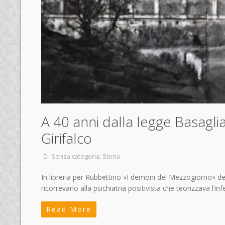
A 40 anni dalla legge Basagli
Girifalco
Senza categoria
,
Storia
In libreria per Rubbettino «I demoni del Mezzogiorno» del
ricorrevano alla psichiatria positivista che teorizzava l’inf
Read More