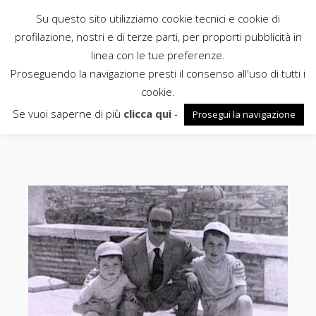
Su questo sito utilizziamo cookie tecnici e cookie di
Rubbettino
profilazione, nostri e di terze parti, per proporti pubblicità in
linea con le tue preferenze.
News
Proseguendo la navigazione presti il consenso all'uso di tutti i
cookie.
Tullio Kezich
Se vuoi saperne di più
clicca qui
-
Prosegui la navigazione