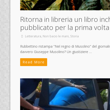
Ritorna in libreria un libro i
pubblicato per la prima volt
Letteratura
,
Non bacio le mani
,
Storia
Rubbettino ristampa “Nel regno di Musolino” del giornalis
davvero Giuseppe Musolino? Un giustiziere …
Read More