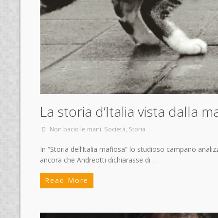
La storia d’Italia vista dalla m
Non bacio le mani
,
Società
,
Storia
In “Storia dell’Italia mafiosa” lo studioso campano analizz
ancora che Andreotti dichiarasse di …
Read More