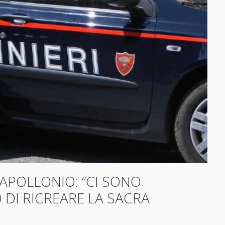
 APOLLONIO: “CI SONO
 DI RICREARE LA SACRA