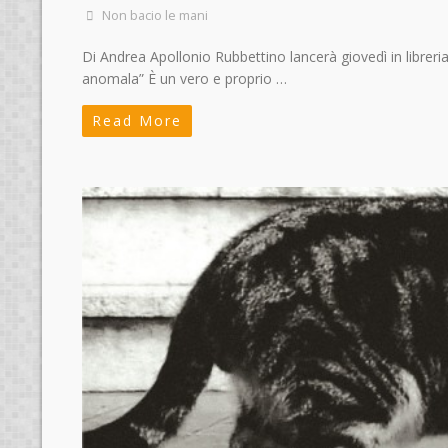
Non bacio le mani
Di Andrea Apollonio Rubbettino lancerà giovedì in libreri
anomala” È un vero e proprio …
Read More