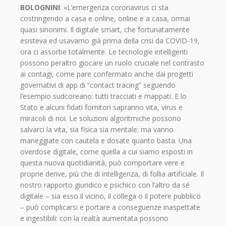
BOLOGNINI
: «L’emergenza coronavirus ci sta
costringendo a casa e online, online e a casa, ormai
quasi sinonimi. Il digitale smart, che fortunatamente
esisteva ed usavamo già prima della crisi da COVID-19,
ora ci assorbe totalmente. Le tecnologie intelligenti
possono peraltro giocare un ruolo cruciale nel contrasto
ai contagi, come pare confermato anche dai progetti
governativi di app di “contact tracing” seguendo
l’esempio sudcoreano: tutti tracciati e mappati. E lo
Stato e alcuni fidati fornitori sapranno vita, virus e
miracoli di noi. Le soluzioni algoritmiche possono
salvarci la vita, sia fisica sia mentale: ma vanno
maneggiate con cautela e dosate quanto basta. Una
overdose digitale, come quella a cui siamo esposti in
questa nuova quotidianità, può comportare vere e
proprie derive, più che di intelligenza, di follia artificiale. Il
nostro rapporto giuridico e psichico con l’altro da sé
digitale – sia esso il vicino, il collega o il potere pubblico
– può complicarsi e portare a conseguenze inaspettate
e ingestibili: con la realtà aumentata possono