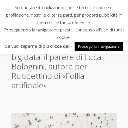
Su questo sito utilizziamo cookie tecnici e cookie di
Rubbettino
profilazione, nostri e di terze parti, per proporti pubblicità in
linea con le tue preferenze.
News
Proseguendo la navigazione presti il consenso all'uso di tutti i
cookie.
Contact tracing, televoto e
Se vuoi saperne di più
clicca qui
-
Prosegui la navigazione
big data: il parere di Luca
Bolognini, autore per
Rubbettino di «Follia
artificiale»