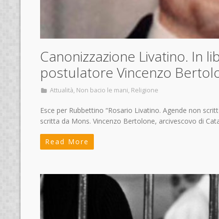
Canonizzazione Livatino. In lib
postulatore Vincenzo Bertol
Attualità
,
Non bacio le mani
,
Religione
Esce per Rubbettino “Rosario Livatino. Agende non scritte”
scritta da Mons. Vincenzo Bertolone, arcivescovo di Ca
Read More