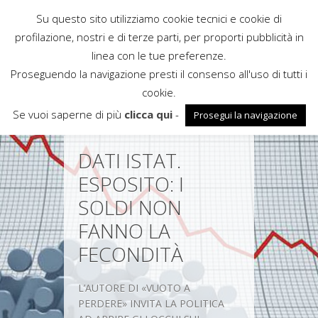
Su questo sito utilizziamo cookie tecnici e cookie di
Rubbettino
profilazione, nostri e di terze parti, per proporti pubblicità in
News
linea con le tue preferenze.
Proseguendo la navigazione presti il consenso all'uso di tutti i
cookie.
Se vuoi saperne di più
clicca qui
-
Prosegui la navigazione
DATI ISTAT.
ESPOSITO: I
SOLDI NON
FANNO LA
FECONDITÀ
L’AUTORE DI «VUOTO A
PERDERE» INVITA LA POLITICA